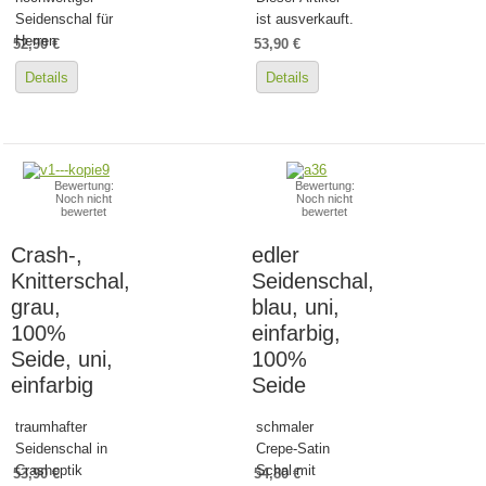
Seidenschal für
ist ausverkauft.
Herren
52,90 €
53,90 €
Details
Details
Bewertung:
Bewertung:
Noch nicht
Noch nicht
bewertet
bewertet
Crash-,
edler
Knitterschal,
Seidenschal,
grau,
blau, uni,
100%
einfarbig,
Seide, uni,
100%
einfarbig
Seide
traumhafter
schmaler
Seidenschal in
Crepe-Satin
Crashoptik
Schal mit
53,90 €
54,80 €