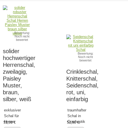
Bewertung:
Noch nicht
bewertet
solider
Bewertung:
hochwertiger
Noch nicht
bewertet
Herrenschal,
zweilagig,
Crinkleschal,
Paisley
Knitterschal,
Muster,
Seidenschal,
braun,
rot, uni,
silber, weiß
einfarbig
exklusiver
traumhafter
Schal für
Schal in
Herren
Crashoptik
51,90 €
51,90 €