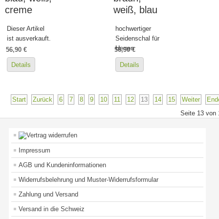
creme
weiß, blau
Dieser Artikel
hochwertiger
ist ausverkauft.
Seidenschal für
Herren
56,90 €
56,90 €
Details
Details
Start
Zurück
6
7
8
9
10
11
12
13
14
15
Weiter
End
Seite 13 von 
Impressum
AGB und Kundeninformationen
Widerrufsbelehrung und Muster-Widerrufsformular
Zahlung und Versand
Versand in die Schweiz