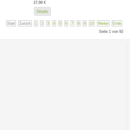
17,90 €
Details
Start
Zurück
1
2
3
4
5
6
7
8
9
10
Weiter
Ende
Seite 1 von 92