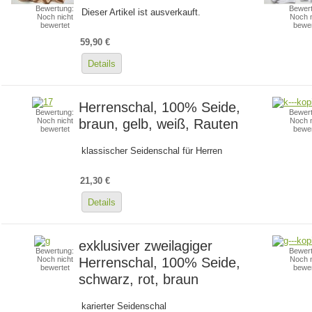
Bewertung:
Bewert
Dieser Artikel ist ausverkauft.
Noch nicht
Noch n
bewertet
bewer
59,90 €
Details
Herrenschal, 100% Seide,
Bewertung:
Bewert
braun, gelb, weiß, Rauten
Noch nicht
Noch n
bewertet
bewer
klassischer Seidenschal für Herren
21,30 €
Details
exklusiver zweilagiger
Bewertung:
Bewert
Herrenschal, 100% Seide,
Noch nicht
Noch n
bewertet
bewer
schwarz, rot, braun
karierter Seidenschal