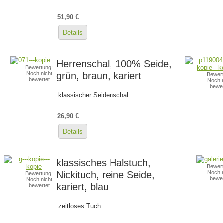
51,90 €
Details
Herrenschal, 100% Seide,
Bewertung:
grün, braun, kariert
Noch nicht
Bewert
bewertet
Noch n
bewer
klassischer Seidenschal
26,90 €
Details
klassisches Halstuch,
Bewert
Nickituch, reine Seide,
Noch n
Bewertung:
bewer
Noch nicht
kariert, blau
bewertet
zeitloses Tuch