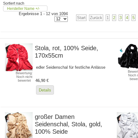
Sortiert nach
Hersteller Name +/-
Ergebnisse 1 - 12 von 1094
Start
Zurück
1
2
3
4
5
Stola, rot, 100% Seide,
170x55cm
edler Seidenschal für festliche Anlässe
Bewert
Bewertung:
Noch n
Noch nicht
bewer
46,90 €
bewertet
Details
großer Damen
Seidenschal, Stola, gold,
100% Seide