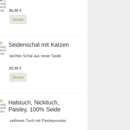
ung:
icht
56,90 €
tet
Details
Seidenschal mit Katzen
ung:
icht
tet
leichter Schal aus reiner Seide
29,90 €
Details
Halstuch, Nickituch,
ung:
Paisley, 100% Seide
icht
tet
zeitloses Tuch mit Paisleymuster