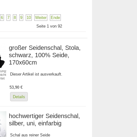
6
7
8
9
10
Weiter
Ende
Seite 1 von 92
großer Seidenschal, Stola,
schwarz, 100% Seide,
170x60cm
ung:
Dieser Artikel ist ausverkauft.
icht
tet
53,90 €
Details
hochwertiger Seidenschal,
silber, uni, einfarbig
Schal aus reiner Seide