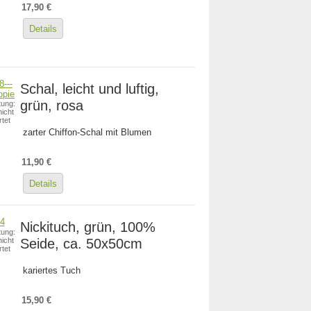
17,90 €
Details
Schal, leicht und luftig,
grün, rosa
ung:
icht
tet
zarter Chiffon-Schal mit Blumen
11,90 €
Details
Nickituch, grün, 100%
ung:
Seide, ca. 50x50cm
icht
tet
kariertes Tuch
15,90 €