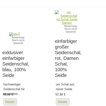
Bewertung:
Noch nicht
bewertet
Bewertung:
einfarbiger
Noch nicht
bewertet
großer
exklusiver
Seidenschal,
einfarbiger
rot, Damen
Seidenschal,
Schal,
blau, 100%
100%
Seide
Seide
hochwertiger
uni Schal aus
Seidenschal für
reiner Seide
besondere...
49,90 €
57,90 €
Details
Details