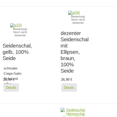
Bewertung:
Noch nicht
bewertet
Bewertung:
dezenter
Noch nicht
bewertet
Seidenschal
Seidenschal,
mit
gelb, 100%
Ellipsen,
Seide
braun,
100%
schmaler
Seide
Crepe-Satin
Schal mit
21,90 €
26,90 €
edler...
Details
Details