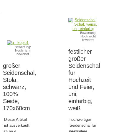
Bewertung:
Noch nicht
bewertet
Bewertung:
festlicher
Noch nicht
bewertet
großer
großer
Seidenschal
Seidenschal,
für
Stola,
Hochzeit
schwarz,
und Feier,
100%
uni,
Seide,
einfarbig,
170x60cm
weiß
Dieser Artikel
hochwertiger
ist ausverkauft.
Seidenschal für
besondere...