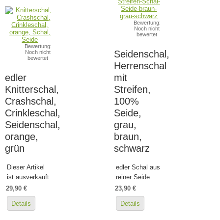
Bewertung:
Noch nicht
bewertet
Bewertung:
Seidenschal,
Noch nicht
bewertet
Herrenschal
edler
mit
Knitterschal,
Streifen,
Crashschal,
100%
Crinkleschal,
Seide,
Seidenschal,
grau,
orange,
braun,
grün
schwarz
Dieser Artikel
edler Schal aus
ist ausverkauft.
reiner Seide
29,90 €
23,90 €
Details
Details