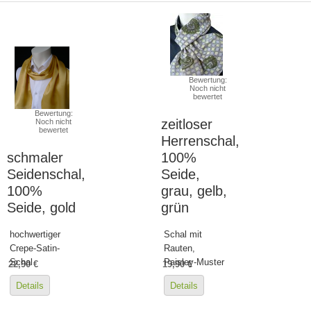
Bewertung:
Noch nicht
bewertet
Bewertung:
zeitloser
Noch nicht
bewertet
Herrenschal,
schmaler
100%
Seidenschal,
Seide,
100%
grau, gelb,
Seide, gold
grün
hochwertiger
Schal mit
Crepe-Satin-
Rauten,
Schal
Paisley-Muster
22,90 €
19,90 €
Details
Details