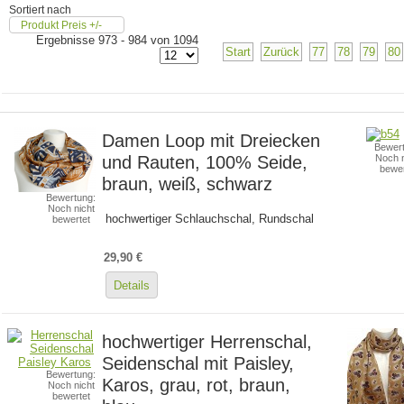
Sortiert nach
Produkt Preis +/-
Ergebnisse 973 - 984 von 1094
Start
Zurück
77
78
79
80
Damen Loop mit Dreiecken
Bewert
und Rauten, 100% Seide,
Noch n
bewer
braun, weiß, schwarz
Bewertung:
Noch nicht
hochwertiger Schlauchschal, Rundschal
bewertet
29,90 €
Details
hochwertiger Herrenschal,
Seidenschal mit Paisley,
Bewertung:
Karos, grau, rot, braun,
Noch nicht
bewertet