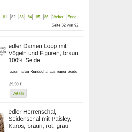
81
82
83
84
85
86
Weiter
Ende
Seite 82 von 92
edler Damen Loop mit
ung:
Vögeln und Figuren, braun,
icht
tet
100% Seide
traumhafter Rundschal aus reiner Seide
29,90 €
Details
edler Herrenschal,
Seidenschal mit Paisley,
Karos, braun, rot, grau