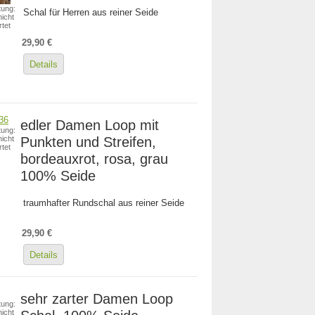
ung:
Schal für Herren aus reiner Seide
icht
tet
29,90 €
Details
edler Damen Loop mit
ung:
Punkten und Streifen,
icht
tet
bordeauxrot, rosa, grau
100% Seide
traumhafter Rundschal aus reiner Seide
29,90 €
Details
sehr zarter Damen Loop
ung:
icht