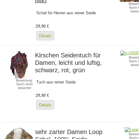
blau
Bewert
Noch n
bewer
Schal für Herren aus reiner Seide
29,90 €
Details
Kirschen Seidentuch für
Bewert
Damen, leicht und luftig,
Noch n
bewer
schwarz, rot, grün
Bewertung:
Tuch aus reiner Seide
Noch nicht
bewertet
29,90 €
Details
sehr zarter Damen Loop
Bewert
Noch n