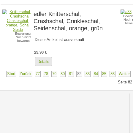
edler Knitterschal,
Bewert
Crashschal, Crinkleschal,
Noch n
bewer
Seidenschal, orange, grün
Bewertung:
Noch nicht
Dieser Artikel ist ausverkauft.
bewertet
29,90 €
Details
Start
Zurück
77
78
79
80
81
82
83
84
85
86
Weiter
Seite 82