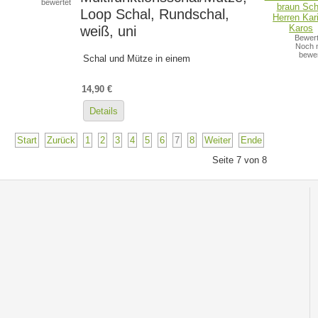
bewertet
Loop Schal, Rundschal,
weiß, uni
Bewert
Noch n
bewer
Schal und Mütze in einem
14,90 €
Details
Start
Zurück
1
2
3
4
5
6
7
8
Weiter
Ende
Seite 7 von 8