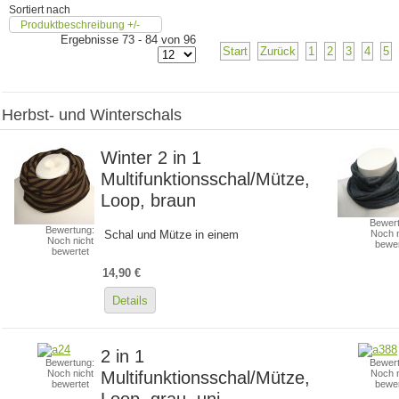
Sortiert nach
Produktbeschreibung +/-
Ergebnisse 73 - 84 von 96
Start
Zurück
1
2
3
4
5
Herbst- und Winterschals
Winter 2 in 1
Multifunktionsschal/Mütze,
Loop, braun
Bewert
Bewertung:
Schal und Mütze in einem
Noch n
Noch nicht
bewer
bewertet
14,90 €
Details
2 in 1
Bewertung:
Bewert
Multifunktionsschal/Mütze,
Noch nicht
Noch n
bewertet
bewer
Loop, grau, uni