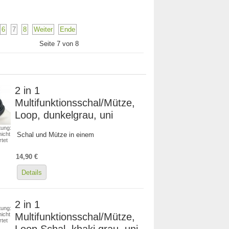
6
7
8
Weiter
Ende
Seite 7 von 8
2 in 1
Multifunktionsschal/Mütze,
Loop, dunkelgrau, uni
ung:
icht
Schal und Mütze in einem
tet
14,90 €
Details
2 in 1
ung:
Multifunktionsschal/Mütze,
icht
tet
Loop Schal, khaki grau, uni