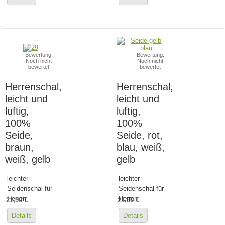
Bewertung:
Bewertung:
Noch nicht
Noch nicht
bewertet
bewertet
Herrenschal,
Herrenschal,
leicht und
leicht und
luftig,
luftig,
100%
100%
Seide,
Seide, rot,
braun,
blau, weiß,
weiß, gelb
gelb
leichter
leichter
Seidenschal für
Seidenschal für
Herren
Herren
21,90 €
21,90 €
Details
Details