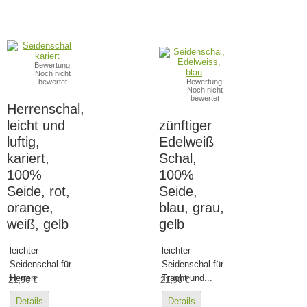
Bewertung:
Noch nicht
bewertet
Bewertung:
Noch nicht
bewertet
Herrenschal,
leicht und
zünftiger
luftig,
Edelweiß
kariert,
Schal,
100%
100%
Seide, rot,
Seide,
orange,
blau, grau,
weiß, gelb
gelb
leichter
leichter
Seidenschal für
Seidenschal für
Herren
Tracht und...
21,90 €
21,90 €
Details
Details