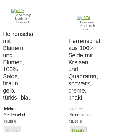
Bewertung:
Noch nicht
bewertet
Bewertung:
Noch nicht
bewertet
Herrenschal
mit
Herrenschal
Blättern
aus 100%
und
Seide mit
Blumen,
Kreisen
100%
und
Seide,
Quadraten,
braun,
schwarz,
gelb,
creme,
türkis, blau
khaki
leichter
leichter
Seidenschal
Seidenschal
22,90 €
18,90 €
Details
Details