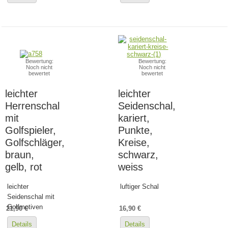
Bewertung:
Bewertung:
Noch nicht
Noch nicht
bewertet
bewertet
leichter
leichter
Herrenschal
Seidenschal,
mit
kariert,
Golfspieler,
Punkte,
Golfschläger,
Kreise,
braun,
schwarz,
gelb, rot
weiss
leichter
luftiger Schal
Seidenschal mit
Golfmotiven
21,90 €
16,90 €
Details
Details