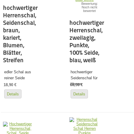
Bewertung:
hochwertiger
Noch nicht
bewertet
Herrenschal,
Seidenschal,
hochwertiger
braun,
Herrenschal,
kariert,
zweilagig,
Blumen,
Punkte,
Blätter,
100% Seide,
Streifen
blau, weiß
edler Schal aus
hochwertiger
reiner Seide
Seidenschal für
Herren
18,90 €
66,90 €
Details
Details