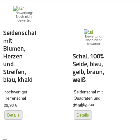
Bewertung:
Noch nicht
bewertet
Seidenschal
Bewertung:
mit
Noch nicht
bewertet
Blumen,
Herzen
Schal, 100%
und
Seide, blau,
Streifen,
gelb, braun,
blau, khaki
weiß
hochwertiger
Seidenschal mit
Herrenschal
Quadraten und
Rechtecken
29,90 €
24,90 €
Details
Details