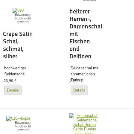
heiterer
Bewertung:
Herren-,
Noch nicht
bewertet
Damenschal
Crepe Satin
mit
Schal,
Fischen
schmal,
und
silber
Delfinen
hochwertiger
Seidenschal mit
Seidenschal
sommerlichen
Farben
26,90 €
21,90 €
Details
Details
Bewertung:
Noch nicht
bewertet