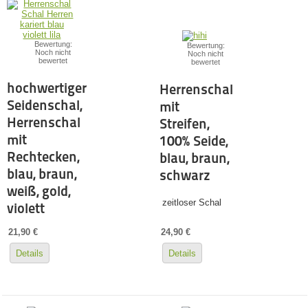
Bewertung:
Bewertung:
Noch nicht
Noch nicht
bewertet
bewertet
hochwertiger
Herrenschal
Seidenschal,
mit
Herrenschal
Streifen,
mit
100% Seide,
Rechtecken,
blau, braun,
blau, braun,
schwarz
weiß, gold,
zeitloser Schal
violett
21,90 €
24,90 €
Details
Details