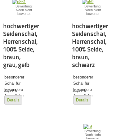
Bewertung:
Bewertung:
Noch nicht
Noch nicht
bewertet
bewertet
hochwertiger
hochwertiger
Seidenschal,
Seidenschal,
Herrenschal,
Herrenschal,
100% Seide,
100% Seide,
braun,
braun,
grau, gelb
schwarz
besonderer
besonderer
Schal für
Schal für
besondere
besondere
31,90 €
31,90 €
Ansprüche
Ansprüche
Details
Details
Bewertung:
Noch nicht
bewertet