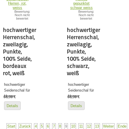
Bewertung:
Bewertung:
Noch nicht
Noch nicht
bewertet
bewertet
hochwertiger
hochwertiger
Herrenschal,
Herrenschal,
zweilagig,
zweilagig,
Punkte,
Punkte,
100% Seide,
100% Seide,
bordeaux
schwarz,
rot, weiß
weiß
hochwertiger
hochwertiger
Seidenschal für
Seidenschal für
Herren
Herren
66,90 €
66,90 €
Details
Details
Start
Zurück
4
5
6
7
8
9
10
11
12
13
Weiter
Ende