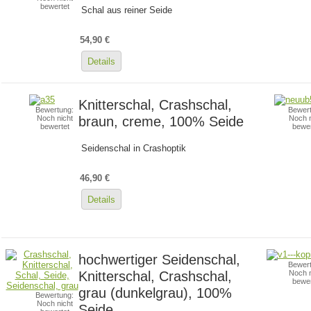
bewertet
Schal aus reiner Seide
54,90 €
Details
Knitterschal, Crashschal,
Bewertung:
Bewert
braun, creme, 100% Seide
Noch nicht
Noch n
bewertet
bewer
Seidenschal in Crashoptik
46,90 €
Details
hochwertiger Seidenschal,
Bewert
Knitterschal, Crashschal,
Noch n
bewer
grau (dunkelgrau), 100%
Bewertung:
Noch nicht
Seide