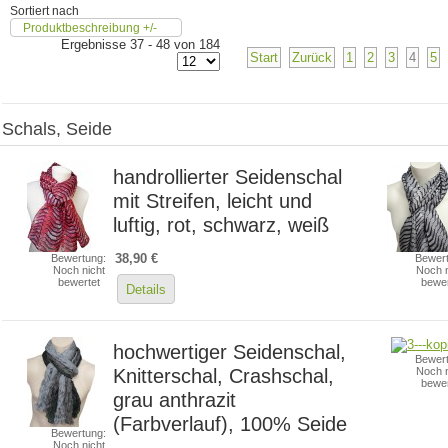
Sortiert nach
Produktbeschreibung +/-
Ergebnisse 37 - 48 von 184
Start
Zurück
1
2
3
4
5
Schals, Seide
handrollierter Seidenschal
mit Streifen, leicht und
luftig, rot, schwarz, weiß
38,90 €
Bewertung:
Bewert
Noch nicht
Noch n
bewertet
bewer
Details
hochwertiger Seidenschal,
Bewert
Knitterschal, Crashschal,
Noch n
bewer
grau anthrazit
(Farbverlauf), 100% Seide
Bewertung:
Noch nicht