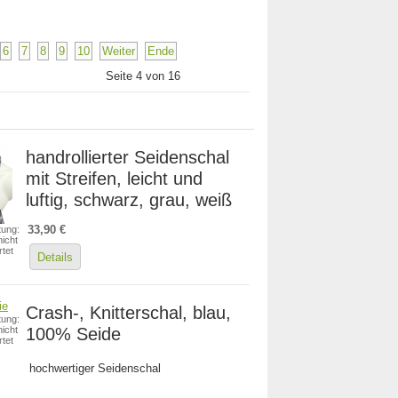
6
7
8
9
10
Weiter
Ende
Seite 4 von 16
handrollierter Seidenschal
mit Streifen, leicht und
luftig, schwarz, grau, weiß
33,90 €
ung:
icht
tet
Details
Crash-, Knitterschal, blau,
ung:
100% Seide
icht
tet
hochwertiger Seidenschal