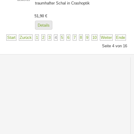
traumhafter Schal in Crashoptik
51,90 €
Details
Start
Zurück
1
2
3
4
5
6
7
8
9
10
Weiter
Ende
Seite 4 von 16