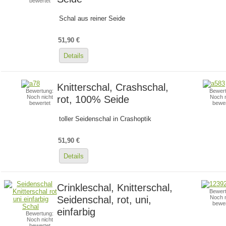
bewertet
Schal aus reiner Seide
51,90 €
Details
Knitterschal, Crashschal,
Bewertung:
Bewert
rot, 100% Seide
Noch nicht
Noch n
bewertet
bewer
toller Seidenschal in Crashoptik
51,90 €
Details
Crinkleschal, Knitterschal,
Bewert
Seidenschal, rot, uni,
Noch n
bewer
einfarbig
Bewertung:
Noch nicht
bewertet