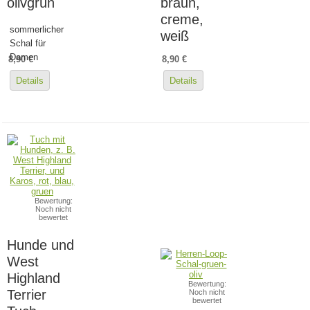
olivgrün
braun,
creme,
sommerlicher
weiß
Schal für
Damen
8,90 €
8,90 €
Details
Details
Bewertung:
Noch nicht
bewertet
Hunde und
West
Highland
Bewertung:
Terrier
Noch nicht
bewertet