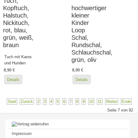
Tuch,
Kopftuch,
hochwertiger
Halstuch,
kleiner
Nickituch,
Kinder
rot, blau,
Loop
grün, weiß,
Schal,
braun
Rundschal,
Schlauchschal,
Tuch mit Karos
grün, oliv
und Hunden
8,90 €
8,90 €
Details
Details
Start
Zurück
2
3
4
5
6
7
8
9
10
11
Weiter
Ende
Seite 7 von 92
Impressum