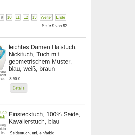
9
10
11
12
13
Weiter
Ende
Seite 9 von 92
leichtes Damen Halstuch,
Nickituch, Tuch mit
geometrischem Muster,
blau, weiß, braun
ung:
icht
8,90 €
tet
Details
Einstecktuch, 100% Seide,
Kavalierstuch, blau
ung:
icht
tet
Seidentuch, uni, einfarbig