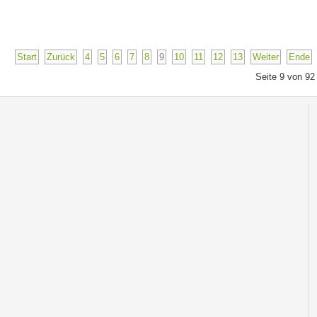
Start
Zurück
4
5
6
7
8
9
10
11
12
13
Weiter
Ende
Seite 9 von 92