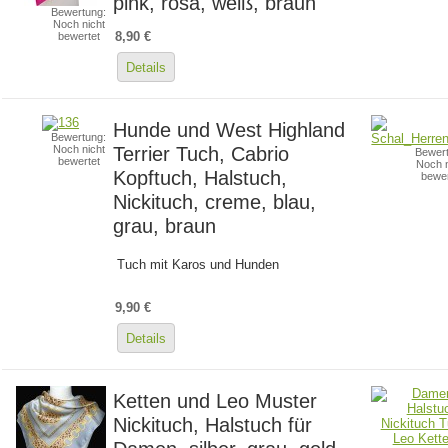
pink, rosa, weiß, braun
Bewertung:
Noch nicht
8,90 €
bewertet
Details
Hunde und West Highland
Bewertung:
Terrier Tuch, Cabrio
Noch nicht
Bewert
bewertet
Noch n
Kopftuch, Halstuch,
bewer
Nickituch, creme, blau,
grau, braun
Tuch mit Karos und Hunden
9,90 €
Details
Ketten und Leo Muster
Nickituch, Halstuch für