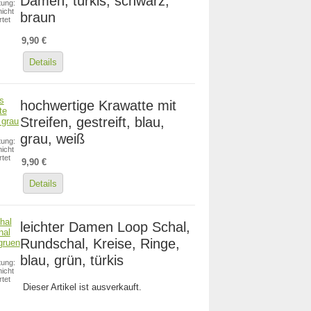
Damen, türkis, schwarz,
ung:
icht
braun
tet
9,90 €
Details
hochwertige Krawatte mit
Streifen, gestreift, blau,
grau, weiß
ung:
icht
tet
9,90 €
Details
leichter Damen Loop Schal,
Rundschal, Kreise, Ringe,
blau, grün, türkis
ung:
icht
tet
Dieser Artikel ist ausverkauft.