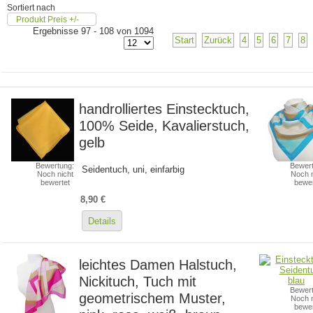
Sortiert nach
Produkt Preis +/-
Ergebnisse 97 - 108 von 1094
Start
Zurück
4
5
6
7
8
handrolliertes Einstecktuch,
100% Seide, Kavalierstuch,
gelb
Bewertung:
Bewert
Seidentuch, uni, einfarbig
Noch nicht
Noch n
bewertet
bewer
8,90 €
Details
leichtes Damen Halstuch,
Nickituch, Tuch mit
Bewert
geometrischem Muster,
Noch n
bewer