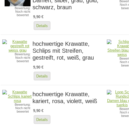
Damen, silber, grau, gold,
Bewert
Noch n
schwarz, braun
Bewertung:
bewer
Noch nicht
bewertet
9,90 €
Details
hochwertige Krawatte,
Schlips mit Streifen,
Bewertung:
gestreift, rot, weiß, grau
Noch nicht
Bewert
bewertet
Noch n
bewer
9,90 €
Details
hochwertige Krawatte,
kariert, rosa, violett, weiß
Bewertung:
Noch nicht
Bewert
9,90 €
bewertet
Noch n
bewer
Details