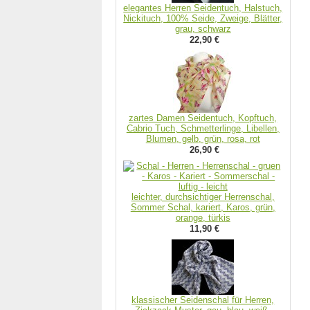
elegantes Herren Seidentuch, Halstuch,
Nickituch, 100% Seide, Zweige, Blätter,
grau, schwarz
22,90 €
zartes Damen Seidentuch, Kopftuch,
Cabrio Tuch, Schmetterlinge, Libellen,
Blumen, gelb, grün, rosa, rot
26,90 €
leichter, durchsichtiger Herrenschal,
Sommer Schal, kariert, Karos, grün,
orange, türkis
11,90 €
klassischer Seidenschal für Herren,