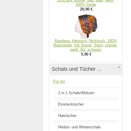
Zickzack Muster, gau, blau, weiß,
100% Seide
20,90 €
Bandana, Halstuch, Nickituch, 100%
Baumwolle, mit Sonne, Stern, orange,
weiß, lila, schwarz
5,90 €
Schals und Tücher ...
Für ihn
2 in 1 Schals/Mützen
Einstecktücher
Halstücher
Herbst- und Winterschals