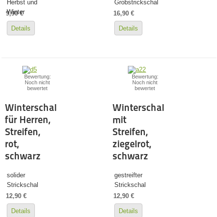
Herbst und
Grobstrickschal
Winter
9,90 €
16,90 €
Details
Details
Bewertung:
Bewertung:
Noch nicht
Noch nicht
bewertet
bewertet
Winterschal
Winterschal
für Herren,
mit
Streifen,
Streifen,
rot,
ziegelrot,
schwarz
schwarz
solider
gestreifter
Strickschal
Strickschal
12,90 €
12,90 €
Details
Details