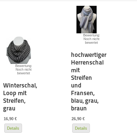
Bewertung:
Noch nicht
bewertet
hochwertiger
Herrenschal
Bewertung:
mit
Noch nicht
bewertet
Streifen
Winterschal,
und
Loop mit
Fransen,
Streifen,
blau, grau,
grau
braun
16,90 €
26,90 €
Details
Details