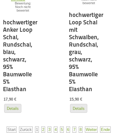
bewertet
Bewertung:
Noch nicht
bewertet
hochwertiger
hochwertiger
Loop Schal
Anker Loop
mit
Schal,
Schwalben,
Rundschal,
Rundschal,
blau,
grau,
schwarz,
schwarz,
95%
95%
Baumwolle
Baumwolle
5%
5%
Elasthan
Elasthan
17,90 €
15,90 €
Details
Details
Start
Zurück
1
2
3
4
5
6
7
8
Weiter
Ende