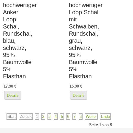
hochwertiger
hochwertiger
Anker
Loop Schal
Loop
mit
Schal,
Schwalben,
Rundschal,
Rundschal,
blau,
grau,
schwarz,
schwarz,
95%
95%
Baumwolle
Baumwolle
5%
5%
Elasthan
Elasthan
17,90 €
15,90 €
Details
Details
Start
Zurück
1
2
3
4
5
6
7
8
Weiter
Ende
Seite 1 von 8