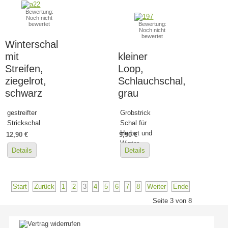
Bewertung:
Noch nicht
bewertet
Bewertung:
Noch nicht
bewertet
Winterschal
mit
kleiner
Streifen,
Loop,
ziegelrot,
Schlauchschal,
schwarz
grau
gestreifter
Grobstrick
Strickschal
Schal für
Herbst und
12,90 €
9,90 €
Winter
Details
Details
Start
Zurück
1
2
3
4
5
6
7
8
Weiter
Ende
Seite 3 von 8