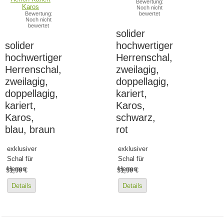
Bewertung:
Noch nicht
Bewertung:
bewertet
Noch nicht
bewertet
solider
solider
hochwertiger
hochwertiger
Herrenschal,
Herrenschal,
zweilagig,
zweilagig,
doppellagig,
doppellagig,
kariert,
kariert,
Karos,
Karos,
schwarz,
blau, braun
rot
exklusiver
exklusiver
Schal für
Schal für
Herren
Herren
51,90 €
51,90 €
Details
Details