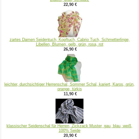
22,90 €
zartes Damen Seidentuch, Kopftuch, Cabrio Tuch, Schmetterlinge,
Libellen, Blumen, gelb, grün, rosa, rot
26,90 €
leichter, durchsichtiger Herrenschal, Sommer Schal, kariert, Karos, grün,
orange, türkis
11,90 €
klassischer Seidenschal für Herren, Zickzack Muster, gau, blau, weiß,
100% Seide
20,90 €